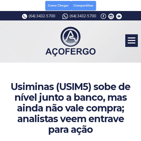
Como Chegar
Compartilhar
(64) 3432-5700
(64) 3432-5700
Usiminas (USIM5) sobe de
nível junto a banco, mas
ainda não vale compra;
analistas veem entrave
para ação