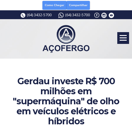
Como Chegar
Compartilhar
(64) 3432-5700
(64) 3432-5700
Gerdau investe R$ 700
milhões em
"supermáquina" de olho
em veículos elétricos e
híbridos