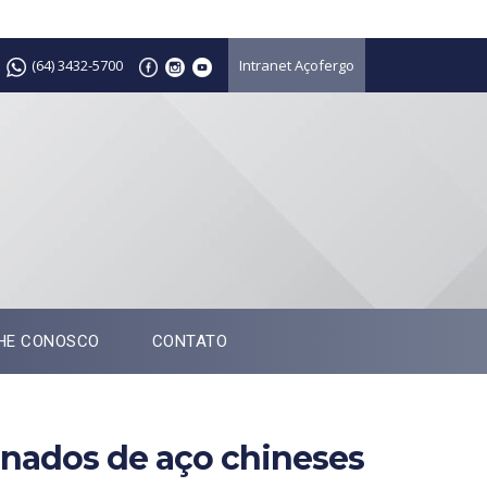
(64) 3432-5700
Intranet Açofergo
HE CONOSCO
CONTATO
nados de aço chineses