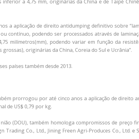
inferior a 4,75 mm, originárias da China e de Taipé Chinê
s a aplicação de direito antidumping definitivo sobre “lam
 ou contínuo, podendo ser processados através de laminaç
4,75 milímetros(mm), podendo variar em função da resistê
ossas), originárias da China, Coreia do Sul e Ucrânia”.
sses países também desde 2013.
ém prorrogou por até cinco anos a aplicação de direito an
nal de US$ 0,79 por kg.
da União (DOU), também homologa compromissos de preço 
ign Trading Co., Ltd., Jining Freen Agri-Produces Co., Ltd.