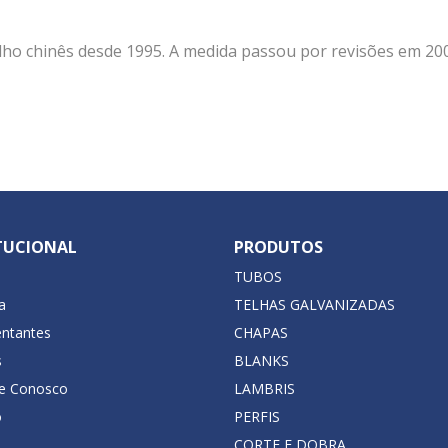
alho chinês desde 1995. A medida passou por revisões em 200
TUCIONAL
PRODUTOS
TUBOS
a
TELHAS GALVANIZADAS
ntantes
CHAPAS
s
BLANKS
he Conosco
LAMBRIS
o
PERFIS
CORTE E DOBRA