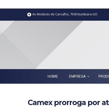
Av Modesto de Carvalho, 7500 Itumbiara GO
HOME
EMPRESA
PROD
Camex prorroga por a