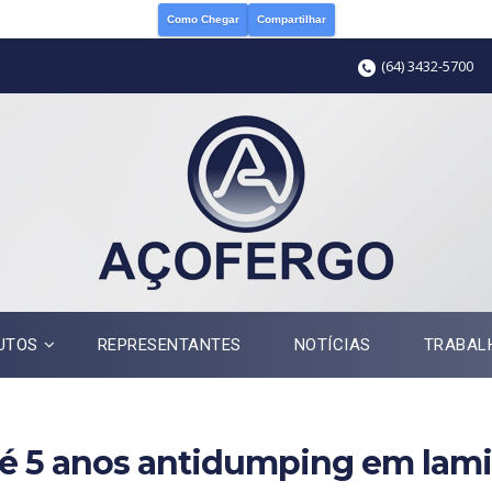
Como Chegar
Compartilhar
(64) 3432-5700
UTOS
REPRESENTANTES
NOTÍCIAS
TRABAL
té 5 anos antidumping em lami