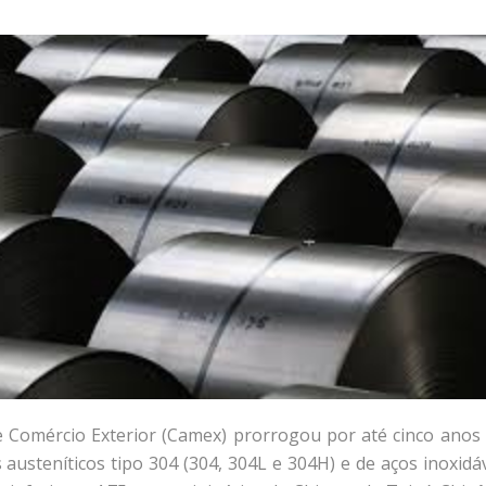
Comércio Exterior (Camex) prorrogou por até cinco anos a 
austeníticos tipo 304 (304, 304L e 304H) e de aços inoxidáve