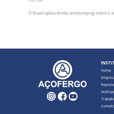
O Brasil aplica direito antidumping sobre o 
INSTI
Home
Empres
Represe
Notícia
Trabal
Contat